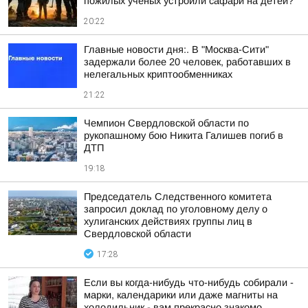
пожилых учёных устроили сафари на детей?
20:22
Главные новости дня:. В "Москва-Сити"
задержали более 20 человек, работавших в
нелегальных криптообменниках
21:22
Чемпион Свердловской области по
рукопашному бою Никита Галишев погиб в
ДТП
19:18
Председатель Следственного комитета
запросил доклад по уголовному делу о
хулиганских действиях группы лиц в
Свердловской области
17:28
Если вы когда-нибудь что-нибудь собирали -
марки, календарики или даже магниты на
холодильник - вам прекрасно знакомо