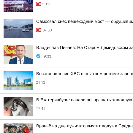
20:28
Самосвал снес пешеходный мост — обрушивша
07:30
Владислав Пинаев: На Старом Демидовском з
19:33
Восстановление ХВС в штатном режиме заверши
21:12
В Екатеринбурге начали возвращать холодную 
17:45
Враньё на дне лужи: кто «мутит воду» в Средн