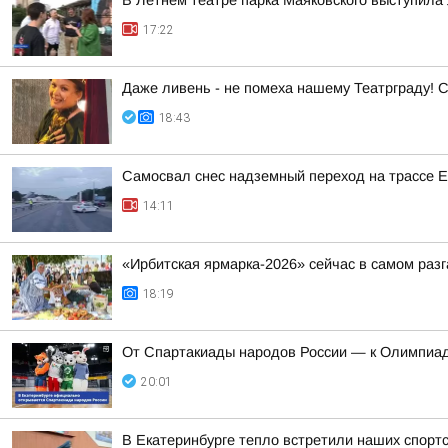
В Летнем театре парка Маяковского выступила 
17:22
Даже ливень - не помеха нашему Театрграду! С
18:43
Самосвал снес надземный переход на трассе 
14:11
«Ирбитская ярмарка-2026» сейчас в самом разг
18:19
От Спартакиады народов России — к Олимпиад
20:01
В Екатеринбурге тепло встретили наших спорт