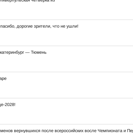
ливерпульская четверка из
пасибо, дорогие зрители, что не ушли!
Екатеринбург — Тюмень
аре
е-2028!
сменов вернувшихся после всероссийских восле Чемпионата и П