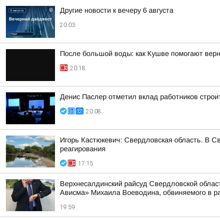
Другие новости к вечеру 6 августа
20:03
После большой воды: как Кушве помогают верн
20:18
Денис Паслер отметил вклад работников строи
20:08
Игорь Кастюкевич: Свердловская область. В С
реагирования
17:15
Верхнесалдинский райсуд Свердловской област
Ависма» Михаила Воеводина, обвиняемого в ра
19:59