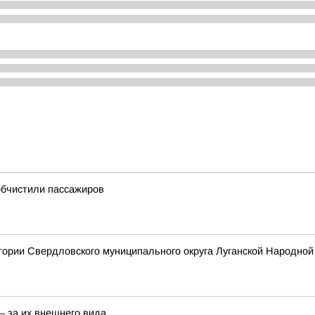
обчистили пассажиров
тории Свердловского муниципального округа Луганской Народной
– за их внешнего вида