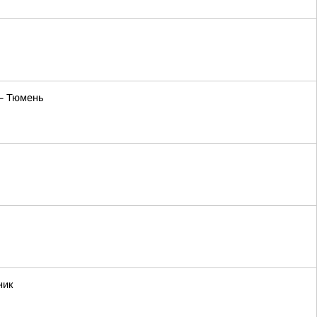
— Тюмень
ник