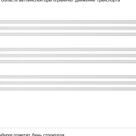
й области автоинспекторы ограничат движение транспорта
нбурге отметят День строителя