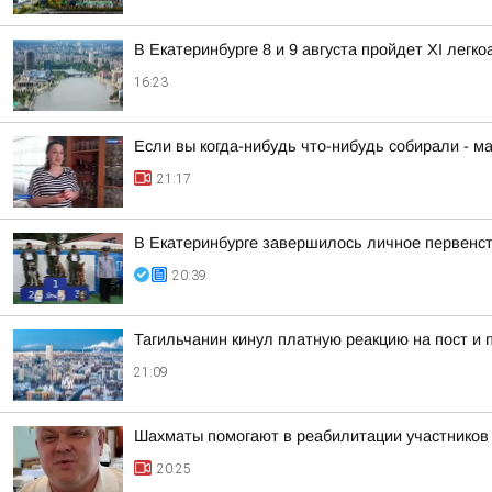
В Екатеринбурге 8 и 9 августа пройдет XI легк
16:23
Если вы когда-нибудь что-нибудь собирали - м
21:17
В Екатеринбурге завершилось личное первенст
20:39
Тагильчанин кинул платную реакцию на пост и 
21:09
Шахматы помогают в реабилитации участнико
20:25