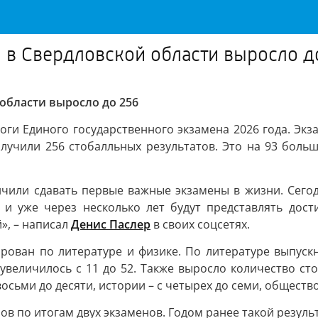
Э в Свердловской области выросло д
области выросло до 256
ги Единого государственного экзамена 2026 года. Экза
чили 256 стобалльных результатов. Это на 93 больше
чили сдавать первые важные экзамены в жизни. Сего
 и уже через несколько лет будут представлять до
», – написал
Денис Паслер
в своих соцсетях.
рован по литературе и физике. По литературе выпускн
величилось с 11 до 52. Также выросло количество стоб
осьми до десяти, истории – с четырех до семи, обществоз
лов по итогам двух экзаменов. Годом ранее такой резул