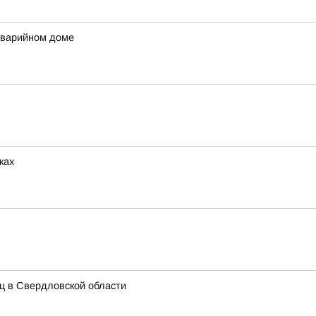
аварийном доме
ках
иц в Свердловской области