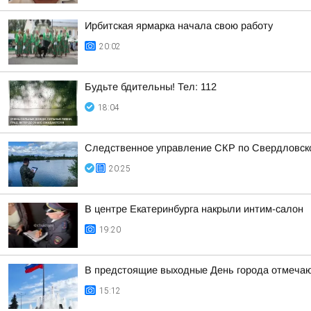
Ирбитская ярмарка начала свою работу
20:02
Будьте бдительны! Тел: 112
18:04
Следственное управление СКР по Свердловско
20:25
В центре Екатеринбурга накрыли интим-салон
19:20
В предстоящие выходные День города отмечают
15:12