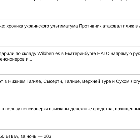
: хроника украинского ультиматума Противник атаковал пляж в А
ударили по складу Wildberries в Екатеринбурге НАТО напрямую р
нсионеров и...
 в Нижнем Тагиле, Сысерти, Талице, Верхней Туре и Сухом Логу
а в пользу пенсионерки взысканы денежные средства, похищенны
150 БПЛА, за ночь — 203