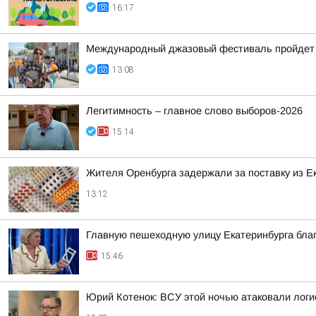
16:17
Международный джазовый фестиваль пройдет 8
13:08
Легитимность – главное слово выборов-2026
15:14
Жителя Оренбурга задержали за поставку из 
13:12
Главную пешеходную улицу Екатеринбурга бла
15:46
Юрий Котенок: ВСУ этой ночью атаковали логис