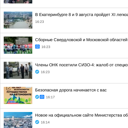
В Екатеринбурге 8 и 9 августа пройдет XI легк
16:23
Сборные Свердловской и Московской областей 
16:23
Члены ОНК посетили СИЗО-4: жалоб от спецко
16:23
Безопасная дорога начинается с вас
16:17
Новое на официальном сайте Министерства об
16:14