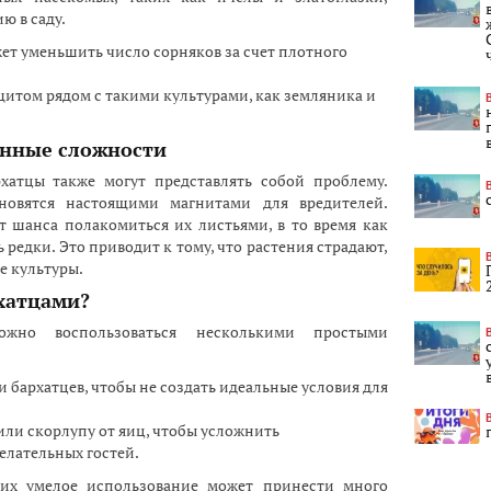
ю в саду.
ет уменьшить число сорняков за счет плотного
итом рядом с такими культурами, как земляника и
анные сложности
рхатцы также могут представлять собой проблему.
новятся настоящими магнитами для вредителей.
т шанса полакомиться их листьями, в то время как
редки. Это приводит к тому, что растения страдают,
е культуры.
рхатцами?
жно воспользоваться несколькими простыми
бархатцев, чтобы не создать идеальные условия для
 или скорлупу от яиц, чтобы усложнить
елательных гостей.
 их умелое использование может принести много