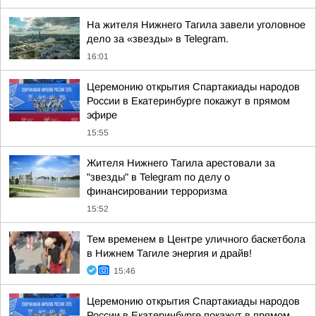
На жителя Нижнего Тагила завели уголовное
дело за «звезды» в Telegram.
16:01
Церемонию открытия Спартакиады народов
России в Екатеринбурге покажут в прямом
эфире
15:55
Жителя Нижнего Тагила арестовали за
"звезды" в Telegram по делу о
финансировании терроризма
15:52
Тем временем в Центре уличного баскетбола
в Нижнем Тагиле энергия и драйв!
15:46
Церемонию открытия Спартакиады народов
России в Екатеринбурге покажут в прямом