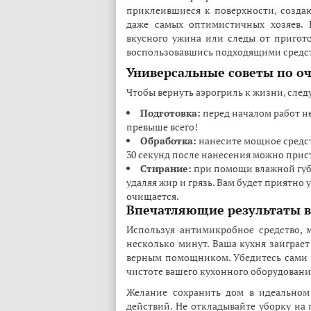
приклеившиеся к поверхности, созда
даже самых оптимистичных хозяев. 
вкусного ужина или следы от пригото
воспользовавшись подходящими средс
Универсальные советы по о
Чтобы вернуть аэрогриль к жизни, сле
Подготовка:
перед началом работ не
превыше всего!
Обработка:
нанесите мощное средст
30 секунд после нанесения можно прис
Стирание:
при помощи влажной губ
удаляя жир и грязь. Вам будет приятно 
очищается.
Впечатляющие результаты 
Используя антимикробное средство, 
несколько минут. Ваша кухня заиграет
верным помощником. Убедитесь сами 
чистоте вашего кухонного оборудовани
Желание сохранить дом в идеальном
действий. Не откладывайте уборку на