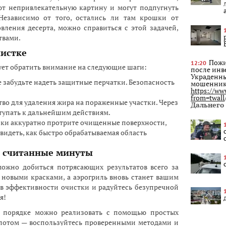
ют непривлекательную картину и могут подпугнуть
Независимо от того, остались ли там крошки от
вления десерта, можно справиться с этой задачей,
твами.
чистке
Пожи
12:20
дует обратить внимание на следующие шаги:
после инв
Украденны
 забудьте надеть защитные перчатки. Безопасность
мошеннико
https://ww
from=twall
во для удаления жира на пораженные участки. Через
Дальнего
тупать к дальнейшим действиям.
ки аккуратно протрите очищенные поверхности,
увидеть, как быстро обрабатываемая область
в считанные минуты
можно добиться потрясающих результатов всего за
 новыми красками, а аэрогриль вновь станет вашим
в эффективности очистки и радуйтесь безупречной
я!
 порядке можно реализовать с помощью простых
 потом — воспользуйтесь проверенными методами и