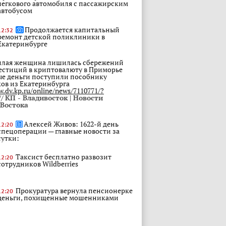
легкового автомобиля с пассажирским
автобусом
Продолжается капитальный
12:32
ремонт детской поликлиники в
Екатеринбурге
лая женщина лишилась сбережений
естиций в криптовалюту в Приморье
е деньги поступили пособнику
в из Екатеринбурга
w.dv.kp.ru/online/news/7110771/?
//
КП - Владивосток | Новости
 Востока
Алексей Живов: 1622-й день
12:20
спецоперации — главные новости за
сутки:
Таксист бесплатно развозит
12:20
сотрудников Wildberries
Прокуратура вернула пенсионерке
12:20
деньги, похищенные мошенниками
Сотрудники