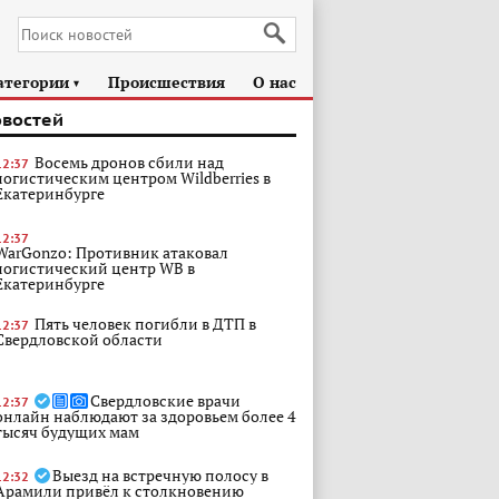
атегории
Происшествия
О нас
►
овостей
Восемь дронов сбили над
12:37
логистическим центром Wildberries в
Екатеринбурге
12:37
WarGonzo: Противник атаковал
логистический центр WB в
Екатеринбурге
Пять человек погибли в ДТП в
12:37
Свердловской области
Свердловские врачи
12:37
онлайн наблюдают за здоровьем более 4
тысяч будущих мам
Выезд на встречную полосу в
12:32
Арамили привёл к столкновению