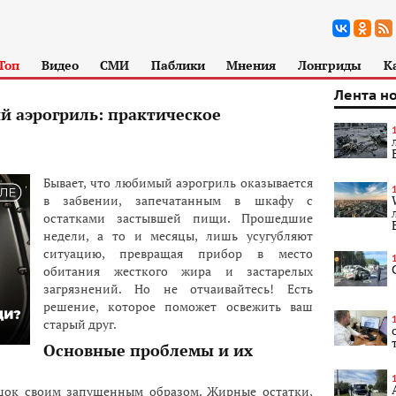
Топ
Видео
СМИ
Паблики
Мнения
Лонгриды
К
Лента н
й аэрогриль: практическое
Бывает, что любимый аэрогриль оказывается
в забвении, запечатанным в шкафу с
остатками застывшей пищи. Прошедшие
недели, а то и месяцы, лишь усугубляют
ситуацию, превращая прибор в место
обитания жесткого жира и застарелых
загрязнений. Но не отчаивайтесь! Есть
решение, которое поможет освежить ваш
старый друг.
Основные проблемы и их
 шок своим запущенным образом. Жирные остатки,