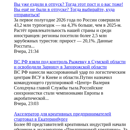
Вы уже ездили в отпуск? Тогда этот пост и о вас тоже!
Вы ещё не были в отпуске? Тогда выбирайте, куда
отправиться!
За первое полугодие 2026 года по России совершили
43,2 млн турпоездок — на 4,3% больше, чем в 2025-м.
Растёт привлекательность нашей страны и среди
иностранцев: регионы посетили более 2,5 млн
зарубежных туристов: прирост — 20,1%. Данные
Росстата...
Вчера, 21:34
ВС РФ взяли под контроль Рыжевку в Сумской области
и освободили Зарницу в Запорожской области
ВС РФ нанесли массированный удар по логистическим
центрам ВСУ в Киеве и области.Путин назначил
командующего группировкой «Центр» Валерия
Солодчука главой Службы тыла.Российские
синхронистки стали чемпионками Европы в
акробатической...
Вчера, 23:03
Акселератор для креативных предпринимателей
стартовал в Екатеринбурге
Более 80 представителей креативных индустрий начали
обучение в акселераторе «Предпринимай креативно». За