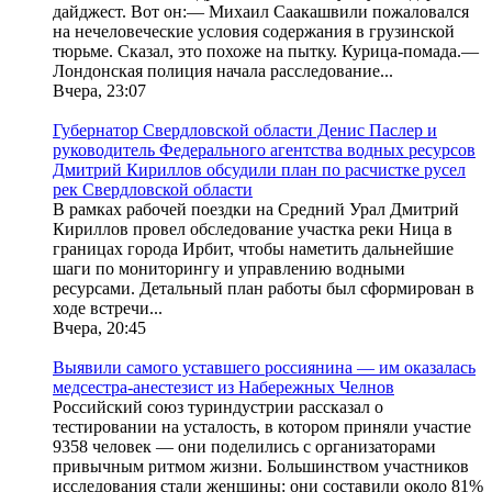
дайджест. Вот он:— Михаил Саакашвили пожаловался
на нечеловеческие условия содержания в грузинской
тюрьме. Сказал, это похоже на пытку. Курица-помада.—
Лондонская полиция начала расследование...
Вчера, 23:07
Губернатор Свердловской области Денис Паслер и
руководитель Федерального агентства водных ресурсов
Дмитрий Кириллов обсудили план по расчистке русел
рек Свердловской области
В рамках рабочей поездки на Средний Урал Дмитрий
Кириллов провел обследование участка реки Ница в
границах города Ирбит, чтобы наметить дальнейшие
шаги по мониторингу и управлению водными
ресурсами. Детальный план работы был сформирован в
ходе встречи...
Вчера, 20:45
Выявили самого уставшего россиянина — им оказалась
медсестра-анестезист из Набережных Челнов
Российский союз туриндустрии рассказал о
тестировании на усталость, в котором приняли участие
9358 человек — они поделились с организаторами
привычным ритмом жизни. Большинством участников
исследования стали женщины: они составили около 81%