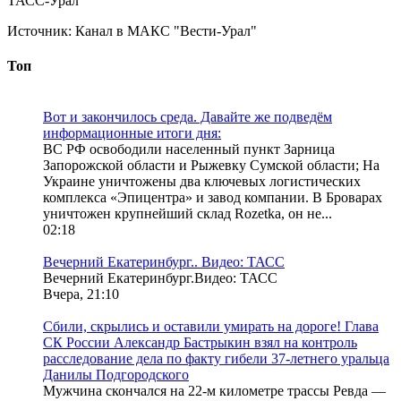
ТАСС-Урал
Источник:
Канал в МАКС "Вести-Урал"
Топ
Вот и закончилось среда. Давайте же подведём
информационные итоги дня:
ВС РФ освободили населенный пункт Зарница
Запорожской области и Рыжевку Сумской области; На
Украине уничтожены два ключевых логистических
комплекса «Эпицентра» и завод компании. В Броварах
уничтожен крупнейший склад Rozetka, он не...
02:18
Вечерний Екатеринбург.. Видео: ТАСС
Вечерний Екатеринбург.Видео: ТАСС
Вчера, 21:10
Сбили, скрылись и оставили умирать на дороге! Глава
СК России Александр Бастрыкин взял на контроль
расследование дела по факту гибели 37-летнего уральца
Данилы Подгородского
Мужчина скончался на 22-м километре трассы Ревда —