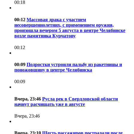
00:18
00:12
Массовая драка с участием
несовершеннолетних, с применением оружия,
произошла вечером 5 августа в центре Челябинске
возле памятника Курчатову
00:12
00:09
Подростки устроили пальбу из ракетницы и
поножовщину в центре Челябинска
00:09
Вчера, 23:46
Русла рек в Свердловской области
начнут расчищать уже в августе
Вчера, 23:46
Вчера, 23:10
Шесть пассажиров пострадали после