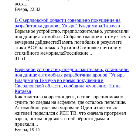
всех...
Вчера, 22:32
В Свердловской области совершено покушение на
разработчика дронов "Упырь" Владимира Ткачука
Взрывное устройство, предположительно, установили
под днище автомобиля.Собрали главное к этому часу в
вечернем дайджесте:Память погибших в результате
атаки ВСУ на пляж в Архипо-Осиповке почтили у
стихийного мемориала;Российские...
01:51
Взрывное устройство, предположительно, установили
под днище автомобиля разработчика дронов "Упырь"
Владимира Ткачука во время покушения в
Свердловской области, сообщила журналист Нина
Катаева
Как отметила корреспондент, о силе горения можно
судить по следам на асфальте, где осталось пепелище.
Автомобиль уже эвакуировали.Один из местных
жителей поделился с РЕН ТВ, что сначала прогремел
взрыв, потом поднялся столб чёрного дыма и
приехали...
Вчера, 19:15