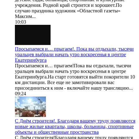
учреждения. Родной край строится и хорошеет.По
случаю праздника художник «Областной газеты»
Максим...
10:03
Просыпаемся и… прыгаем!. Пока вы отдыхали, тысячи
уральцев выбрали начать утро воскресенья в центре
Екатеринбурга
Просыпаемся и… прыгаем!Пока вы отдыхали, тысячи
уральцев выбрали начать утро воскресенья в центре
Екатеринбурга.На старт готовятся выйти покорители 10
км дистанции. Все еще не замотивировали вас
присоединиться к ним - включайте нашу трансляцию...
09:24
С Днём строителя!. Благодаря вашему труду появляются
новые жилые кварталы, школы, больницы, спортивные
объекты и общественные пространства
С Днём строителя!Благодаря вашему труду появляются