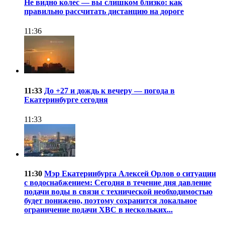
Не видно колес — вы слишком близко: как
правильно рассчитать дистанцию на дороге
11:36
11:33
До +27 и дождь к вечеру — погода в
Екатеринбурге сегодня
11:33
11:30
Мэр Екатеринбурга Алексей Орлов о ситуации
с водоснабжением: Сегодня в течение дня давление
подачи воды в связи с технической необходимостью
будет понижено, поэтому сохранится локальное
ограничение подачи ХВС в нескольких...