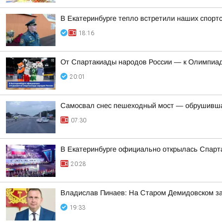
В Екатеринбурге тепло встретили наших спорт
18:16
От Спартакиады народов России — к Олимпиад
20:01
Самосвал снес пешеходный мост — обрушивша
07:30
В Екатеринбурге официально открылась Спарт
20:28
Владислав Пинаев: На Старом Демидовском з
19:33