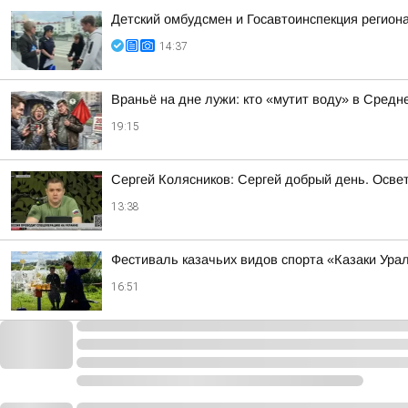
Детский омбудсмен и Госавтоинспекция регио
14:37
Враньё на дне лужи: кто «мутит воду» в Средн
19:15
Сергей Колясников: Сергей добрый день. Осве
13:38
Фестиваль казачьих видов спорта «Казаки Ура
16:51