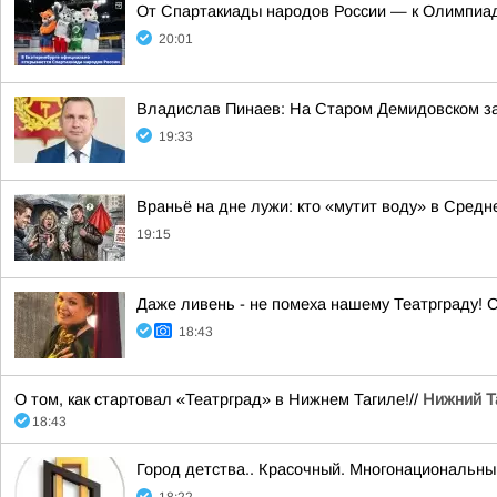
От Спартакиады народов России — к Олимпиад
20:01
Владислав Пинаев: На Старом Демидовском з
19:33
Враньё на дне лужи: кто «мутит воду» в Средн
19:15
Даже ливень - не помеха нашему Театрграду! С
18:43
О том, как стартовал «Театрград» в Нижнем Тагиле!//
Нижний Т
18:43
Город детства.. Красочный. Многонациональн