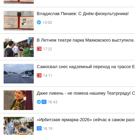
Владислав Пинаев: С Днём физкультурника!
10:03
В Летнем театре парка Маяковского выступила 
17:22
Самосвал снес надземный переход на трассе 
14:11
Даже ливень - не помеха нашему Театрграду! С
18:43
«Ирбитская ярмарка-2026» сейчас в самом разг
18:19