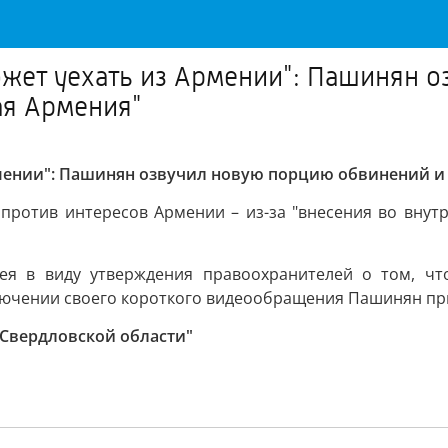
ожет уехать из Армении": Пашинян 
ая Армения"
рмении": Пашинян озвучил новую порцию обвинений и 
ротив интересов Армении – из-за "внесения во внутр
ея в виду утверждения правоохранителей о том, чт
аключении своего короткого видеообращения Пашинян п
 Свердловской области"