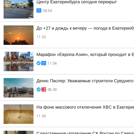
Центр Екатеринбурга сегодня перекрыт
06:54
До +27 и дождь к вечеру — погода в Екатеринб
11:33
Марафон «Европа-Азия», который проходит в Ек
11:04
Денис Паслер: Уважаемые строители Среднего
08:09
На фоне массового отключения ХВС в Екатерин
11:36
Следственное управление СК России по Свердл